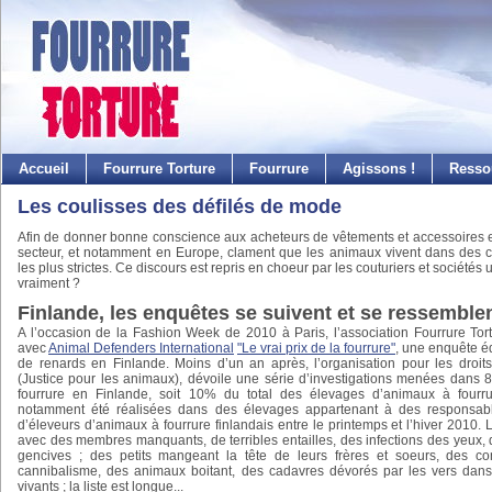
Accueil
Fourrure Torture
Fourrure
Agissons !
Resso
Les coulisses des défilés de mode
Afin de donner bonne conscience aux acheteurs de vêtements et accessoires en
secteur, et notamment en Europe, clament que les animaux vivent dans des 
les plus strictes. Ce discours est repris en choeur par les couturiers et sociétés ut
vraiment ?
Finlande, les enquêtes se suivent et se ressemble
A l’occasion de la Fashion Week de 2010 à Paris, l’association Fourrure Tort
avec
Animal Defenders International
"Le vrai prix de la fourrure"
, une enquête é
de renards en Finlande. Moins d’un an après, l’organisation pour les dro
(Justice pour les animaux), dévoile une série d’investigations menées dans
fourrure en Finlande, soit 10% du total des élevages d’animaux à fourru
notamment été réalisées dans des élevages appartenant à des responsable
d’éleveurs d’animaux à fourrure finlandais entre le printemps et l’hiver 2010
avec des membres manquants, de terribles entailles, des infections des yeux, 
gencives ; des petits mangeant la tête de leurs frères et soeurs, des co
cannibalisme, des animaux boitant, des cadavres dévorés par les vers dan
vivants ; la liste est longue...