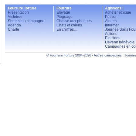
Fourrure Torture
Fourrure
Agissons !
Présentation
Elevage
Acheter éthique
Victoires
Piégeage
Pétition
Soutenir la campagne
Chasse aux phoques
Alertes
Agenda
Chats et chiens
Informer
Charte
En chiffres...
Journée Sans Four
Actions
Elections
Devenir bénévole
Campagnes en co
© Fourrure Torture 2004-2026 - Autres campagnes :
Journée