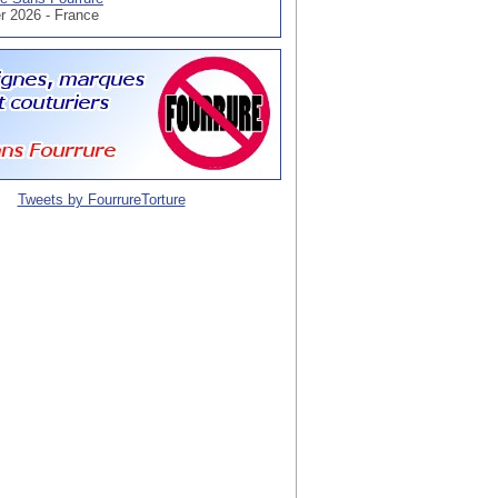
er 2026 - France
Tweets by FourrureTorture