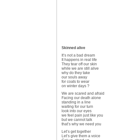
Skinned alive
It’s not a bad dream
It happens in real life
They tear off our skin
while we are still alive
why do they take
our souls away
for coats to wear
on winter days ?
We are scared and afraid
Facing our death alone
standing in a line
waiting for our turn
look into our eyes
we feel pain just like you
but we cannot talk
that’s why we need you
Let’s get together
Let’s give them a voice