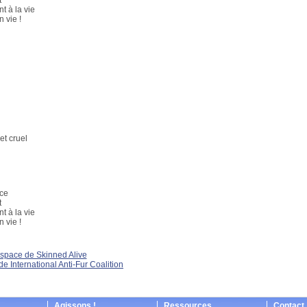
t
t à la vie
 vie !
et cruel
nce
t
t à la vie
 vie !
space de Skinned Alive
 de International Anti-Fur Coalition
Agissons !
Ressources
Contact