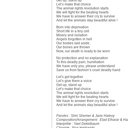
Get up, stand up
Let’s make that choice
The animal rights revolution starts
We will fight for the beating hearts
We have to answer their cry to survive
And let the animals stay beautiful alive !
Born into deprivation
Short life in a tiny cell
Misery and isolation
Angels forgotten in hell
Our bodies laid aside,
Our bones are thrown
Now, our death is ready to be worn
No protection and no explanation
To this deadly pain, humiliation
We have only you, please understand
Save us from fashion’s cruel deadly hand
Let’s get together
Let’s give them a voice
Get up, stand up
Let’s make that choice
The animal rights revolution starts
We will fight for the beating hearts
We have to answer their cry to survive
And let the animals stay beautiful alive !
Paroles : Shiri Shemer & Jane Halevy
Composition/Arrangement : Elad Elharar & Ha
Interprête : Yael Dekelbaum
Choriste : Noa lembarski