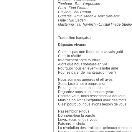
Tambour : Ran Yurgenson
Bass : Elad Elharar
Claviers : Adi Renart
Guitares : Amir Dadon & Amir Ben-Ami
Flûte : Niri Sadeh
Mastering : Tal Traybish - Crystal Image Studi
Traduction française :
Dépecés vivants
Ca n’est pas une fiction de mauvais goût
C’est la réalité
Ils arrachent notre fourrure
Alors que nous sommes en vie
Pourquoi nous enlèvent-ils notre âme
Pour se parer de manteaux d’hiver ?
Nous sommes apeurés et effrayés
Seuls face à notre propre mort
En rang en attendant notre tour
Regardez nous bien dans les yeux
Comme vous, nous ressentons la douleur
Mais ne pouvons l’exprimer avec des mots
C’est pourquoi nous avons besoin de vous
Rassemblons-nous
Donnons-leur la parole
Levez-vous, érigez-vous
Faisons ce choix
La révolution des droits des animaux comme