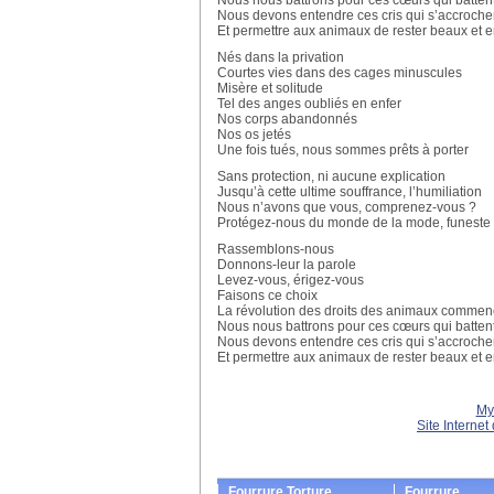
Nous nous battrons pour ces cœurs qui batten
Nous devons entendre ces cris qui s’accrochen
Et permettre aux animaux de rester beaux et en
Nés dans la privation
Courtes vies dans des cages minuscules
Misère et solitude
Tel des anges oubliés en enfer
Nos corps abandonnés
Nos os jetés
Une fois tués, nous sommes prêts à porter
Sans protection, ni aucune explication
Jusqu’à cette ultime souffrance, l’humiliation
Nous n’avons que vous, comprenez-vous ?
Protégez-nous du monde de la mode, funeste 
Rassemblons-nous
Donnons-leur la parole
Levez-vous, érigez-vous
Faisons ce choix
La révolution des droits des animaux comme
Nous nous battrons pour ces cœurs qui batten
Nous devons entendre ces cris qui s’accrochen
Et permettre aux animaux de rester beaux et en
My
Site Internet
Fourrure Torture
Fourrure