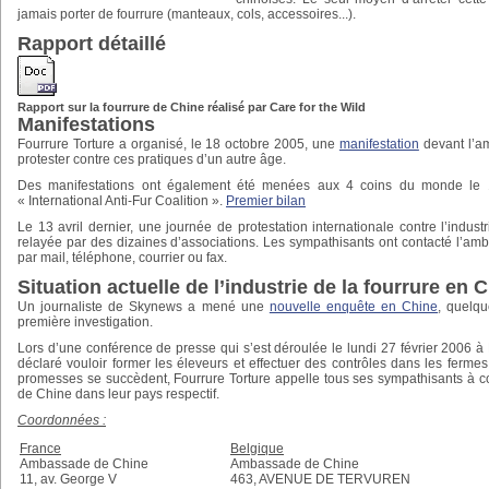
jamais porter de fourrure (manteaux, cols, accessoires...).
Rapport détaillé
Rapport sur la fourrure de Chine réalisé par Care for the Wild
Manifestations
Fourrure Torture a organisé, le 18 octobre 2005, une
manifestation
devant l’a
protester contre ces pratiques d’un autre âge.
Des manifestations ont également été menées aux 4 coins du monde le 13
« International Anti-Fur Coalition ».
Premier bilan
Le 13 avril dernier, une journée de protestation internationale contre l’indust
relayée par des dizaines d’associations. Les sympathisants ont contacté l’a
par mail, téléphone, courrier ou fax.
Situation actuelle de l’industrie de la fourrure en 
Un journaliste de Skynews a mené une
nouvelle enquête en Chine
, quelqu
première investigation.
Lors d’une conférence de presse qui s’est déroulée le lundi 27 février 2006 à P
déclaré vouloir former les éleveurs et effectuer des contrôles dans les ferme
promesses se succèdent, Fourrure Torture appelle tous ses sympathisants à c
de Chine dans leur pays respectif.
Coordonnées :
France
Belgique
Ambassade de Chine
Ambassade de Chine
11, av. George V
463, AVENUE DE TERVUREN