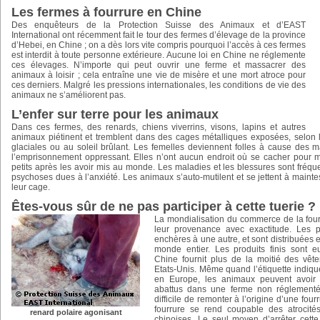
Les fermes à fourrure en Chine
Des enquêteurs de la Protection Suisse des Animaux et d’EAST
International ont récemment fait le tour des fermes d’élevage de la province
d’Hebei, en Chine ; on a dès lors vite compris pourquoi l’accès à ces fermes
est interdit à toute personne extérieure. Aucune loi en Chine ne réglemente
ces élevages. N’importe qui peut ouvrir une ferme et massacrer des
animaux à loisir ; cela entraîne une vie de misère et une mort atroce pour
ces derniers. Malgré les pressions internationales, les conditions de vie des
animaux ne s’améliorent pas.
L’enfer sur terre pour les animaux
Dans ces fermes, des renards, chiens viverrins, visons, lapins et autres
animaux piétinent et tremblent dans des cages métalliques exposées, selon le
glaciales ou au soleil brûlant. Les femelles deviennent folles à cause des m
l’emprisonnement oppressant. Elles n’ont aucun endroit où se cacher pour me
petits après les avoir mis au monde. Les maladies et les blessures sont fréqu
psychoses dues à l’anxiété. Les animaux s’auto-mutilent et se jettent à mainte
leur cage.
Êtes-vous sûr de ne pas participer à cette tuerie ?
La mondialisation du commerce de la fou
leur provenance avec exactitude. Les 
enchères à une autre, et sont distribuées 
monde entier. Les produits finis sont 
Chine fournit plus de la moitié des vêt
Etats-Unis. Même quand l’étiquette indiqu
en Europe, les animaux peuvent avoir é
abattus dans une ferme non réglementé
difficile de remonter à l’origine d’une fou
fourrure se rend coupable des atrocité
renard polaire agonisant
chinoises. Le seul moyen d’arrêter cet