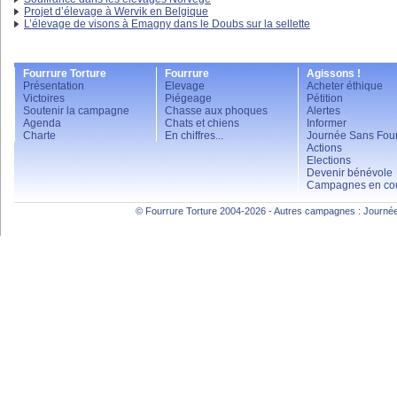
Projet d’élevage à Wervik en Belgique
L’élevage de visons à Emagny dans le Doubs sur la sellette
Fourrure Torture
Fourrure
Agissons !
Présentation
Elevage
Acheter éthique
Victoires
Piégeage
Pétition
Soutenir la campagne
Chasse aux phoques
Alertes
Agenda
Chats et chiens
Informer
Charte
En chiffres...
Journée Sans Four
Actions
Elections
Devenir bénévole
Campagnes en co
© Fourrure Torture 2004-2026 - Autres campagnes :
Journée