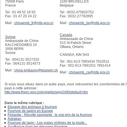
75008 Paris
1160 BRUXELLES
France
Belgique
Tel : 01 49 52 19 50
Tel : 0032-475820752
Fax : 01 47 20 24 22
Fax : 0032-27792895
Mail :
chinaemb_fr@mfa.gov.cn
Mail :
chinaemb_be@mfa.gov.cn
Canada
Suisse
Ambassade de Chine
Ambassade de Chine
515 St Patrick Street
KALCHEGGWEG 10
Ottawa, Ontario
3006 BERN
Suisse
CANADA, KIN 5H3
Tel : 004131-3527333
Tel : 001-613-7893434 7910511
Fax : 004131-3514573
Fax : 001-613-7891911 7891414
Mail :
china-embassy@bluewin.ch
Mail :
chinaemb_ca@mfa.gov.cn
Si vous vous situez dans un autre pays, vous retrouverez les coordonnées de
pays à cette adresse :
http://www.fmprc.gov.cn/eng/wjb/zwjg/2490/default.htm
Dans la même rubrique :
Elevage des animaux à fourrure
Fourrure de lapins en Europe
Finlande - Récolte sanglante : le vrai prix de la fourrure
Astrakan
Fourrure de lapin - Les vraies victimes de la mode...
Souffrance dans les élevages Norvège