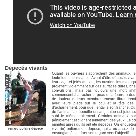
Dépecés vivants
Quand les ouvriers s’approchent des animaux, le
toute leur impuissance. Avant d’être dépecés viva
leur cage et jetés au sol ; les ouvriers les matraq
projettent violemment sur des surfaces dures, bris
convulsions, mais pas toujours une mort immé
commencent à arracher la peau et la fourrure des 
de douleur et leurs membres encore libres tremb
avec leurs pieds sur le cou et la tête des 
d’acharnement, pour que l’entaille soit franche. Qu
de l’animal, la dépouille ensanglantée est jetée s
subi le même traitement. Certains animaux sont
péniblement et clignent lentement des yeux. Le cœ
minutes après qu’ils ont été dépecés. Un enquêteu
renard polaire dépecé
viverrin) entièrement dépecé, qui a eu assez de f
ensanglantée, et fixer son regard vers l’objectif.